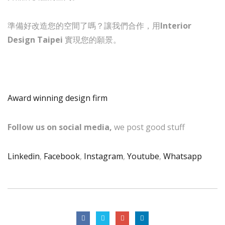
準備好改造您的空間了嗎？讓我們合作，用
Interior
Design Taipei
實現您的願景。
Award winning design firm
Follow us on social media,
we post good stuff
Linkedin
,
Facebook
,
Instagram
,
Youtube
,
Whatsapp